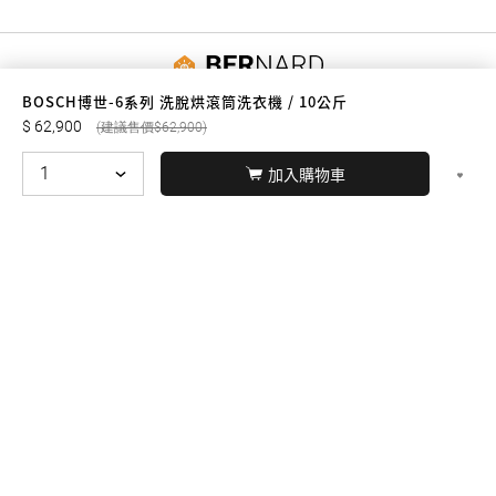
友誠購物
BOSCH博世-6系列 洗脫烘滾筒洗衣機 / 10公斤
62,900
62,900
加入購物車
© BERNARD 2021
WEBDESIGN
聯絡我們
Facebook
yochen893
WhatsApp
15060750192
本站商品，皆是正品公司貨
本站保留接受訂單與否的