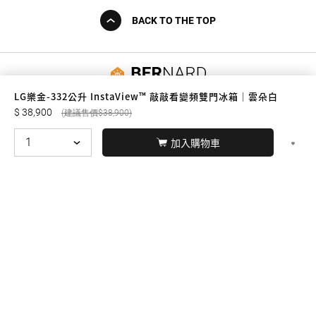
BACK TO THE TOP
友誠購物
LG樂金-332公升 InstaView™ 敲敲看變頻雙門冰箱｜雲朵白
38,900
38,900
加入購物車
© BERNARD 2021
WEBDESIGN
聯絡我們
Facebook
yochen893
WhatsApp
15060750192