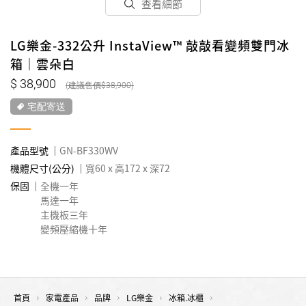
查看細節
LG樂金-332公升 InstaView™ 敲敲看變頻雙門冰
箱｜雲朵白
38,900
38,900
宅配寄送
產品型號
GN-BF330WV
機體尺寸(公分)
寬60 x 高172 x 深72
保固
全機一年
馬達一年
主機板三年
變頻壓縮機十年
首頁
家電產品
品牌
LG樂金
冰箱.冰櫃