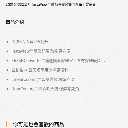
LG樂金-332公升 InstaView™ 敲敲看變頻雙門冰箱｜雲朵白
商品介紹
冷凍87/冷藏245公升
InstaView™ 隨敲即現 取物更方便
FRESHConverter™隨選變溫保鮮室，食材保鮮最佳化
自動製冰 全天候享用冰塊更便利
LinearCooling™ 智慧變頻 精準控溫
DoorCooling™ 四方吹冷流 保鮮零死角
你可能也會喜歡的商品