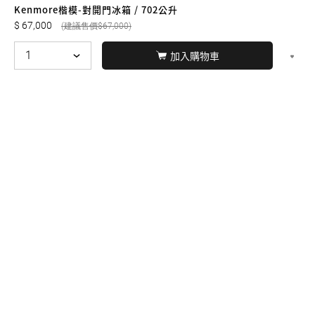
友誠購物
Kenmore楷模-對開門冰箱 / 702公升
67,000
67,000
加入購物車
© BERNARD 2021
WEBDESIGN
聯絡我們
Facebook
yochen893
WhatsApp
15060750192
本站商品，皆是正品公司貨
本站保留接受訂單與否的
權利
本網站之商品可配送大陸地區，運費歡迎來電或來
信洽詢
店面不時有客戶光臨購買或詢問，若電話忙線或
無人回覆敬請見諒，請稍後再撥。