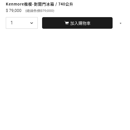
友誠購物
Kenmore楷模-對開門冰箱 / 740公升
79,000
79,000
加入購物車
© BERNARD 2021
WEBDESIGN
聯絡我們
Facebook
yochen893
WhatsApp
15060750192
本站商品，皆是正品公司貨
本站保留接受訂單與否的
權利
本網站之商品可配送大陸地區，運費歡迎來電或來
信洽詢
店面不時有客戶光臨購買或詢問，若電話忙線或
無人回覆敬請見諒，請稍後再撥。