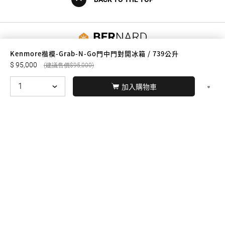
友誠購物
Kenmore楷模-Grab-N-Go門中門對開冰箱 / 739公升
95,000
95,000
加入購物車
© BERNARD 2021
WEBDESIGN
聯絡我們
Facebook
yochen893
WhatsApp
15060750192
本站商品，皆是正品公司貨
本站保留接受訂單與否的