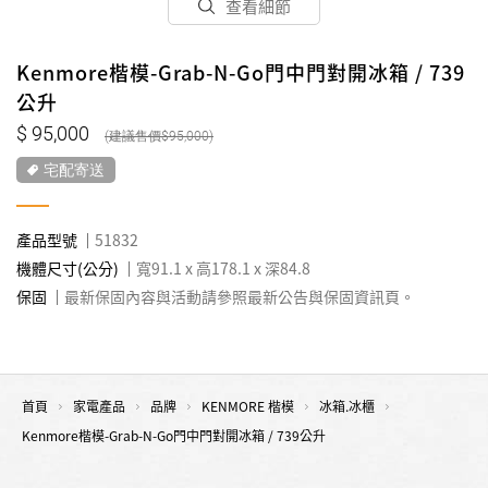
查看細節
Kenmore楷模-Grab-N-Go門中門對開冰箱 / 739
公升
95,000
95,000
宅配寄送
產品型號
51832
機體尺寸(公分)
寬91.1 x 高178.1 x 深84.8
保固
最新保固內容與活動請參照最新公告與保固資訊頁。
首頁
家電產品
品牌
KENMORE 楷模
冰箱.冰櫃
Kenmore楷模-Grab-N-Go門中門對開冰箱 / 739公升