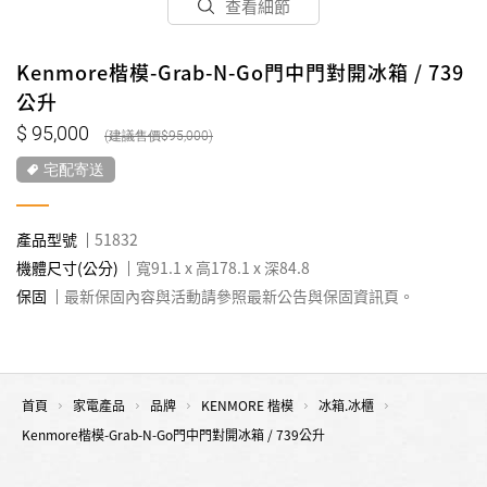
查看細節
Kenmore楷模-Grab-N-Go門中門對開冰箱 / 739
公升
95,000
95,000
宅配寄送
產品型號
51832
機體尺寸(公分)
寬91.1 x 高178.1 x 深84.8
保固
最新保固內容與活動請參照最新公告與保固資訊頁。
首頁
家電產品
品牌
KENMORE 楷模
冰箱.冰櫃
Kenmore楷模-Grab-N-Go門中門對開冰箱 / 739公升