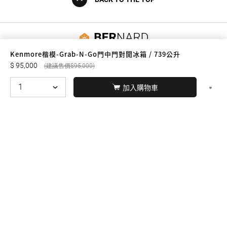
友誠購物
Kenmore楷模-Grab-N-Go門中門對開冰箱 / 739公升
95,000
95,000
加入購物車
© BERNARD 2021
WEBDESIGN
聯絡我們
Facebook
yochen893
WhatsApp
15060750192
本站商品，皆是正品公司貨
本站保留接受訂單與否的