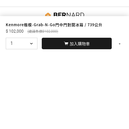
友誠購物
Kenmore楷模-Grab-N-Go門中門對開冰箱 / 739公升
102,000
102,000
加入購物車
© BERNARD 2021
WEBDESIGN
聯絡我們
Facebook
yochen893
WhatsApp
15060750192
本站商品，皆是正品公司貨
本站保留接受訂單與否的