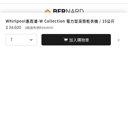
友誠購物
Whirlpool惠而浦-W Collection 電力型滾筒乾衣機 / 15公斤
34,600
34,600
加入購物車
© BERNARD 2021
WEBDESIGN
聯絡我們
Facebook
yochen893
WhatsApp
15060750192
本站商品，皆是正品公司貨
本站保留接受訂單與否的
權利
本網站之商品可配送大陸地區，運費歡迎來電或來