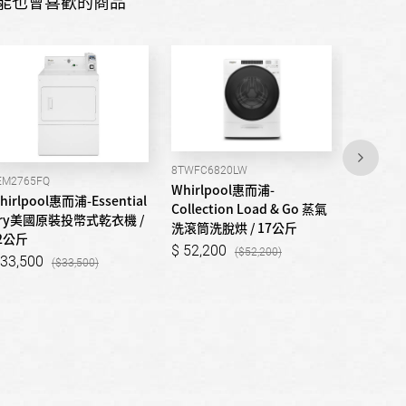
能也會喜歡的商品
8TWFC6820LW
8TWFC68
EM2765FQ
Whirlpool惠而浦-
Whirlp
hirlpool惠而浦-Essential
Collection Load & Go 蒸氣
Collect
ry美國原裝投幣式乾衣機 /
洗滾筒洗脫烘 / 17公斤
洗滾筒洗脫
2公斤
52,200
52,20
52,200
33,500
33,500