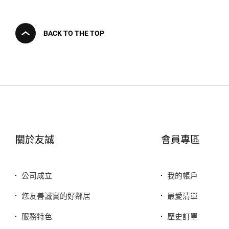
BACK TO THE TOP
關於友誠
會員專區
公司成立
我的帳戶
您友善誠實的好鄰居
最愛清單
服務特色
歷史訂單