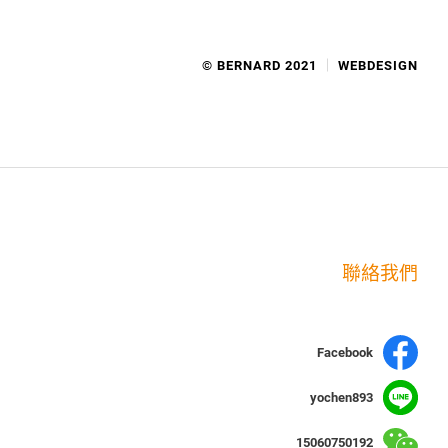
© BERNARD 2021
WEBDESIGN
聯絡我們
Facebook
yochen893
15060750192