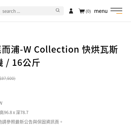
menu
(0)
惠而浦-W Collection 快烘瓦斯
/ 16公斤
37,500
W
 高96.8 x 深78.7
動請參照最新公告與保固資訊頁。