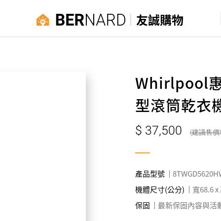
友誠購物
Whirlpool
型滾筒乾衣機 
37,500
產品型號
8TWGD5620H
機體尺寸(公分)
寬68.6 x
保固
最新保固內容與活