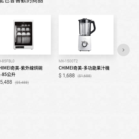
D-85FBL0
MX-1500T2
KD-06PH0
HIMEI奇美-紫外線烘碗
CHIMEI奇美-多功能果汁機
CHIME
-85公升
機-85公
1,688
1,688
5,488
1,488
5,488