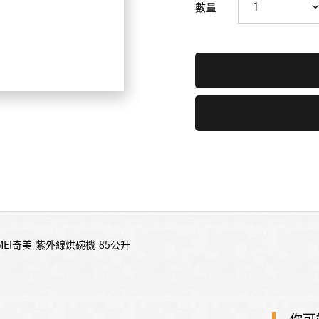
數量
IMEI奇美-紫外線烘碗機-85公升
你可