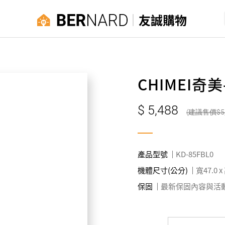
友誠購物
CHIMEI奇
5,488
5
產品型號
KD-85FBL0
機體尺寸(公分)
寬47.0 x
保固
最新保固內容與活