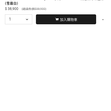
友誠購物
(雪霧白)
38,900
38,900
加入購物車
© BERNARD 2021
WEBDESIGN
聯絡我們
Facebook
yochen893
WhatsApp
15060750192
本站商品，皆是正品公司貨
本站保留接受訂單與否的
權利
本網站之商品可配送大陸地區，運費歡迎來電或來
信洽詢
店面不時有客戶光臨購買或詢問，若電話忙線或
無人回覆敬請見諒，請稍後再撥。