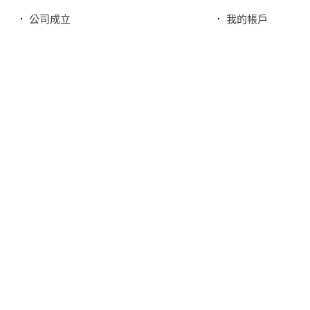
公司成立
我的帳戶
您友善誠實的好鄰居
最愛清單
服務特色
歷史訂單
銷售品牌或合作廠商
我的折價券
本站商品，皆是正品公司貨
本站保留接受訂單與否的
敬請見諒，請稍後再撥。
服務專線
(082)324-666
傳真號碼
(082)329-882
上