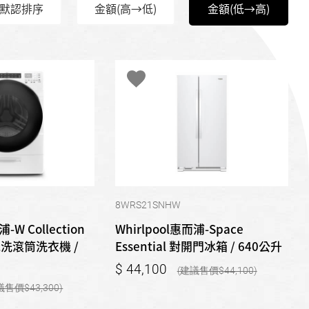
默認排序
金額(高→低)
金額(低→高)
8WRS21SNHW
-W Collection
Whirlpool惠而浦-Space
蒸氣洗滾筒洗衣機 /
Essential 對開門冰箱 / 640公升
44,100
44,100
43,300