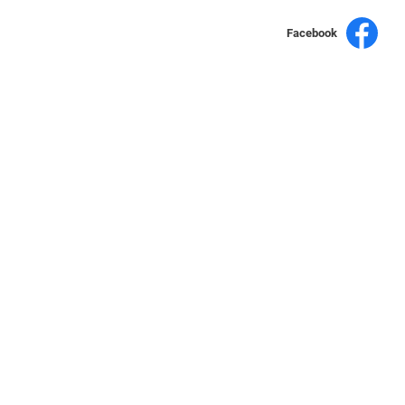
Facebook
yochen893
15060750192
WhatsApp
店面不時有客戶光臨購買或詢問，若電話忙線或無人回覆