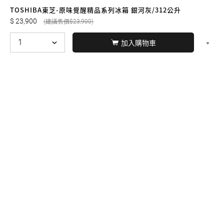
友誠購物
TOSHIBA東芝-原味覺醒精品系列冰箱 銀河灰/312公升
23,900
23,900
加入購物車
© BERNARD 2021
WEBDESIGN
聯絡我們
Facebook
yochen893
WhatsApp
15060750192
本站商品，皆是正品公司貨
本站保留接受訂單與否的
權利
本網站之商品可配送大陸地區，運費歡迎來電或來
信洽詢
店面不時有客戶光臨購買或詢問，若電話忙線或
無人回覆敬請見諒，請稍後再撥。