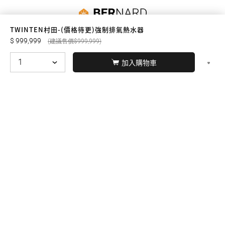
友誠購物
TWINTEN村田-(價格待更)強制排氣熱水器
999,999
999,999
加入購物車
© BERNARD 2021
WEBDESIGN
聯絡我們
Facebook
yochen893
WhatsApp
15060750192
本站商品，皆是正品公司貨
本站保留接受訂單與否的
權利
本網站之商品可配送大陸地區，運費歡迎來電或來