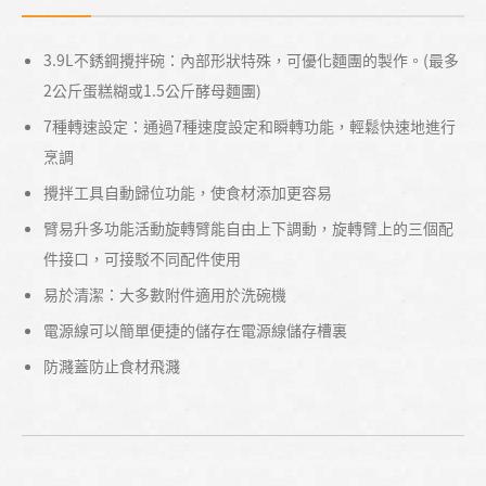
3.9L不銹鋼攪拌碗：內部形狀特殊，可優化麵團的製作。(最多
2公斤蛋糕糊或1.5公斤酵母麵團)
7種轉速設定：通過7種速度設定和瞬轉功能，輕鬆快速地進行
烹調
攪拌工具自動歸位功能，使食材添加更容易
臂易升多功能活動旋轉臂能自由上下調動，旋轉臂上的三個配
件接口，可接駁不同配件使用
易於清潔：大多數附件適用於洗碗機
電源線可以簡單便捷的儲存在電源線儲存槽裏
防濺蓋防止食材飛濺