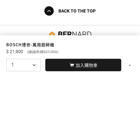
BACK TO THE TOP
友誠購物
BOSCH博世-萬用廚師機
21,900
21,900
加入購物車
© BERNARD 2021
WEBDESIGN
聯絡我們
Facebook
yochen893
WhatsApp
15060750192