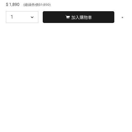
1,890
1,890
加入購物車
© BERNARD 2021
WEBDESIGN
聯絡我們
Facebook
yochen893
WhatsApp
15060750192
本站商品，皆是正品公司貨
本站保留接受訂單與否的
權利
本網站之商品可配送大陸地區，運費歡迎來電或來
信洽詢
店面不時有客戶光臨購買或詢問，若電話忙線或
無人回覆敬請見諒，請稍後再撥。