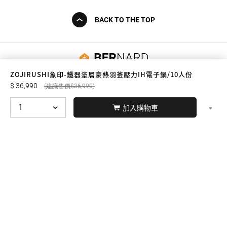
BACK TO THE TOP
友誠購物
ZOJIRUSHI象印-鐵器塗層豪熱羽釜壓力IH電子鍋/10人份
36,990
36,990
加入購物車
© BERNARD 2021
WEBDESIGN
聯絡我們
Facebook
yochen893
WhatsApp
15060750192