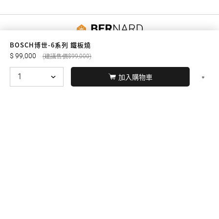
友誠購物
BOSCH博世-6系列 鐵板燒
99,000
99,000
加入購物車
© BERNARD 2021
WEBDESIGN
聯絡我們
Facebook
yochen893
WhatsApp
15060750192
本站商品，皆是正品公司貨
本站保留接受訂單與否的