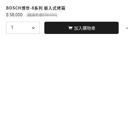
友誠購物
BOSCH博世-8系列 嵌入式烤箱
58,000
58,000
加入購物車
© BERNARD 2021
WEBDESIGN
聯絡我們
Facebook
yochen893
WhatsApp
15060750192
本站商品，皆是正品公司貨
本站保留接受訂單與否的
權利
本網站之商品可配送大陸地區，運費歡迎來電或來
信洽詢
店面不時有客戶光臨購買或詢問，若電話忙線或