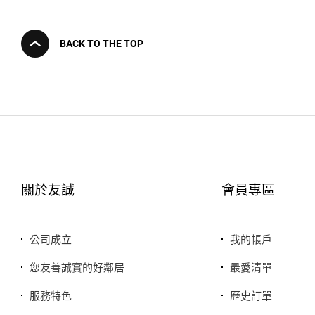
BACK TO THE TOP
關於友誠
會員專區
公司成立
我的帳戶
您友善誠實的好鄰居
最愛清單
服務特色
歷史訂單