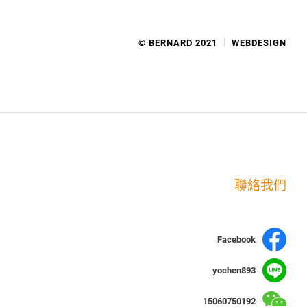
© BERNARD 2021
WEBDESIGN
聯絡我們
Facebook
yochen893
15060750192