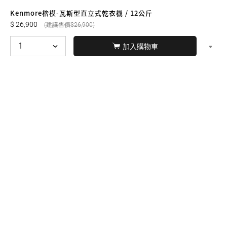
友誠購物
Kenmore楷模-瓦斯型直立式乾衣機 / 12公斤
26,900
26,900
加入購物車
© BERNARD 2021
WEBDESIGN
聯絡我們
Facebook
yochen893
WhatsApp
15060750192
本站商品，皆是正品公司貨
本站保留接受訂單與否的
權利
本網站之商品可配送大陸地區，運費歡迎來電或來
信洽詢
店面不時有客戶光臨購買或詢問，若電話忙線或