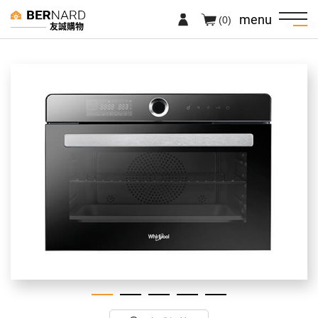
menu
(0)
友誠購物