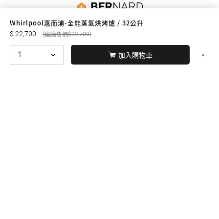
友誠購物
Whirlpool惠而浦-全能蒸氣烘烤爐 / 32公升
22,700
22,700
加入購物車
© BERNARD 2021
WEBDESIGN
聯絡我們
Facebook
yochen893
WhatsApp
15060750192
本站商品，皆是正品公司貨
本站保留接受訂單與否的
權利
本網站之商品可配送大陸地區，運費歡迎來電或來
信洽詢
店面不時有客戶光臨購買或詢問，若電話忙線或