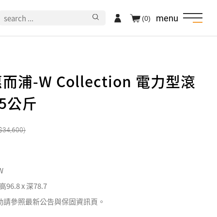
menu
(0)
惠而浦-W Collection 電力型滾
15公斤
34,600
W
 高96.8 x 深78.7
動請參照最新公告與保固資訊頁。