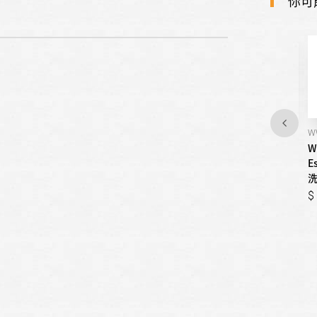
你可
8TWFC6820LW
W
CEM2765FQ
Whirlpool惠而浦-
W
Whirlpool惠而浦-Essential
Collection Load & Go 蒸氣
E
Dry美國原裝投幣式乾衣機 /
洗滾筒洗脫烘 / 17公斤
洗
12公斤
52,200
52,200
33,500
33,500