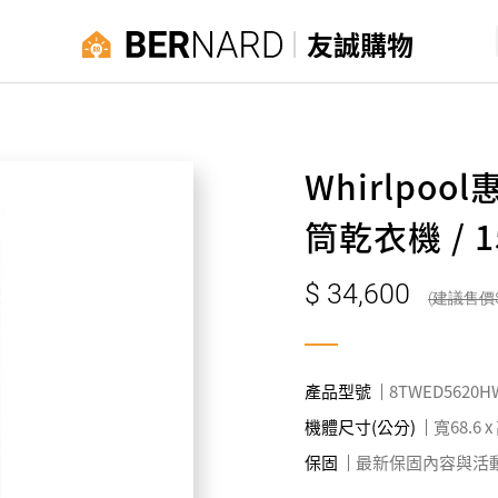
友誠購物
Whirlpool
筒乾衣機 / 
34,600
產品型號
8TWED5620H
機體尺寸(公分)
寬68.6 x
保固
最新保固內容與活