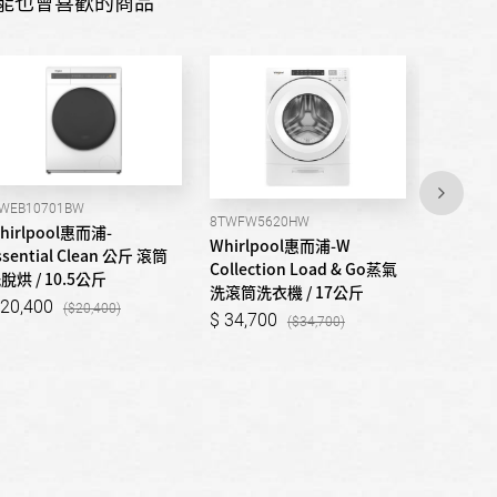
能也會喜歡的商品
WEB10701BW
8TWFW5620HW
8TWGD86
hirlpool惠而浦-
Whirlpool惠而浦-W
Whirlp
ssential Clean 公斤 滾筒
Collection Load & Go蒸氣
Collec
脫烘 / 10.5公斤
洗滾筒洗衣機 / 17公斤
乾衣機 /
20,400
20,400
34,700
46,30
34,700