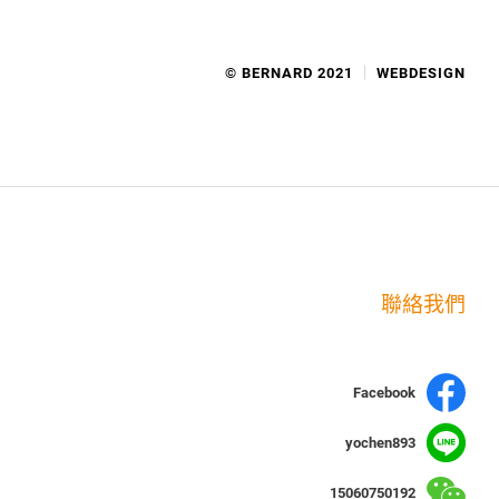
© BERNARD 2021
WEBDESIGN
聯絡我們
Facebook
yochen893
15060750192