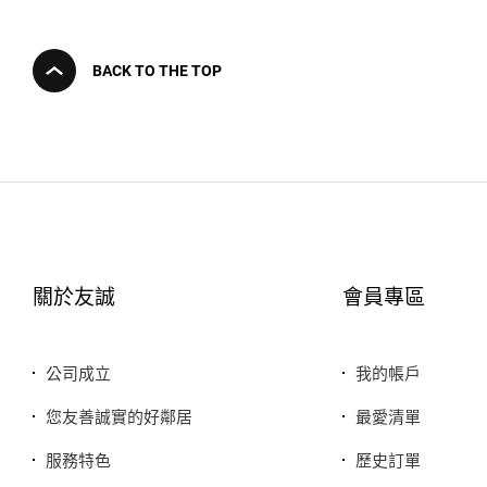
BACK TO THE TOP
關於友誠
會員專區
公司成立
我的帳戶
您友善誠實的好鄰居
最愛清單
服務特色
歷史訂單