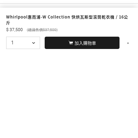
Whirlpool惠而浦-W Collection 快烘瓦斯型滾筒乾衣機 / 16公
友誠購物
斤
37,500
37,500
加入購物車
© BERNARD 2021
WEBDESIGN
聯絡我們
Facebook
yochen893
WhatsApp
15060750192
本站商品，皆是正品公司貨
本站保留接受訂單與否的
權利
本網站之商品可配送大陸地區，運費歡迎來電或來