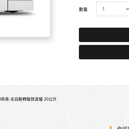
數量
MEI奇美-全自動轉盤微波爐-20公升
你可