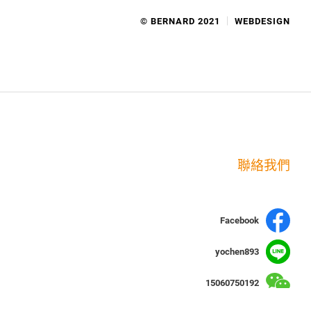
© BERNARD 2021
WEBDESIGN
聯絡我們
Facebook
yochen893
15060750192