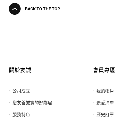
BACK TO THE TOP
關於友誠
會員專區
公司成立
我的帳戶
您友善誠實的好鄰居
最愛清單
服務特色
歷史訂單
銷售品牌或合作廠商
我的折價券