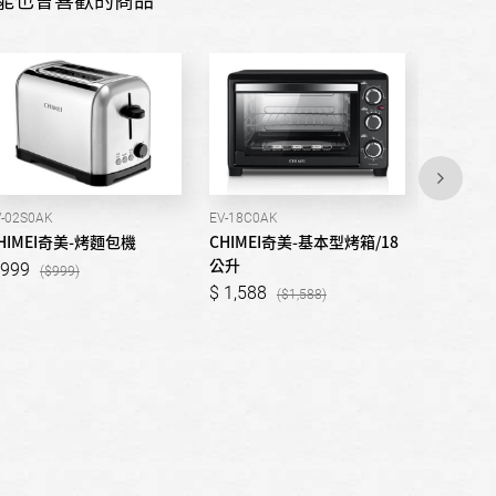
V-02S0AK
EV-18C0AK
EV-32C0S
HIMEI奇美-烤麵包機
CHIMEI奇美-基本型烤箱/18
CHIME
公升
公升
999
999
1,588
2,488
1,588