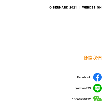
© BERNARD 2021
WEBDESIGN
聯絡我們
Facebook
yochen893
15060750192