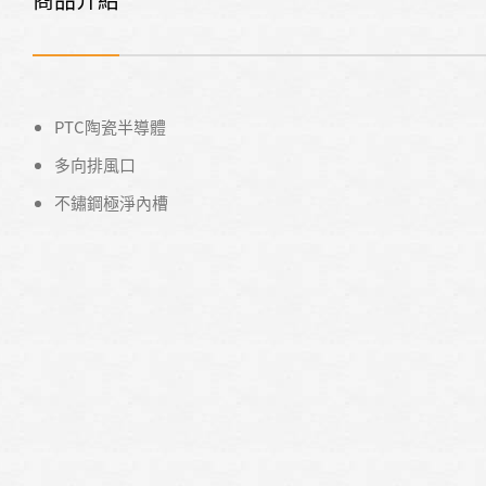
PTC陶瓷半導體
多向排風口
不鏽鋼極淨內槽