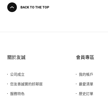
BACK TO THE TOP
關於友誠
會員專區
公司成立
我的帳戶
您友善誠實的好鄰居
最愛清單
服務特色
歷史訂單
銷售品牌或合作廠商
我的折價券