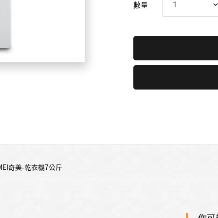
數量
IMEI奇美-乾衣機7公斤
你可