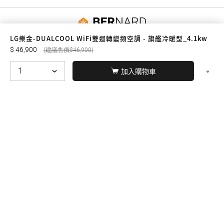
友誠購物
LG樂金-DUALCOOL WiFi雙迴轉變頻空調 - 旗艦冷暖型_4.1kw
46,900
46,900
加入購物車
© BERNARD 2021
WEBDESIGN
聯絡我們
Facebook
yochen893
WhatsApp
15060750192
本站商品，皆是正品公司貨
本站保留接受訂單與否的
權利
本網站之商品可配送大陸地區，運費歡迎來電或來