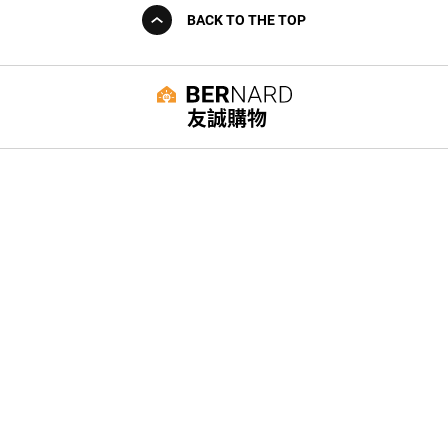
BACK TO THE TOP
友誠購物
© BERNARD 2021
WEBDESIGN
聯絡我們
Facebook
yochen893
WhatsApp
15060750192