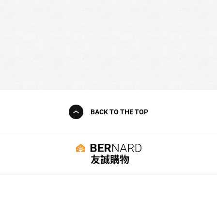
BACK TO THE TOP
友誠購物
© BERNARD 2021
WEBDESIGN