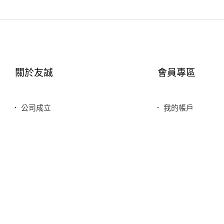
關於友誠
會員專區
公司成立
我的帳戶
您友善誠實的好鄰居
最愛清單
服務特色
歷史訂單
銷售品牌或合作廠商
我的折價券