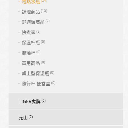
電熱水瓶
調理商品
舒適類商品
快煮壺
保溫杯瓶
燜燒杯
童用商品
桌上型保溫瓶
隨行杯.便當盒
TIGER虎牌
元山