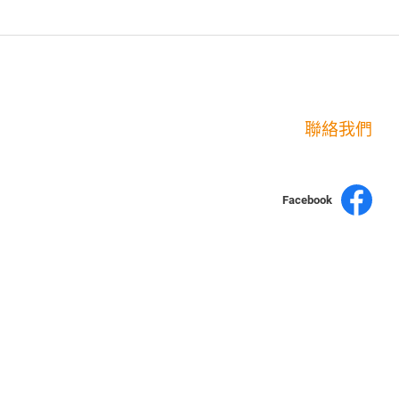
聯絡我們
Facebook
yochen893
15060750192
WhatsApp