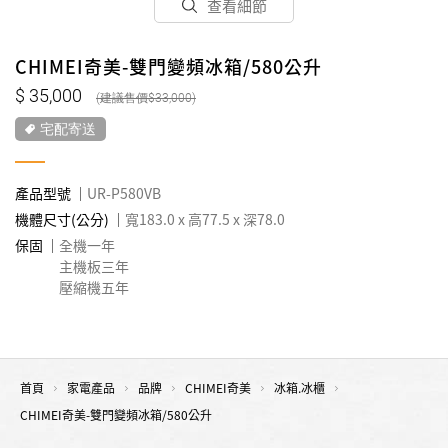
查看細節
CHIMEI奇美-雙門變頻冰箱/580公升
35,000
33,000
宅配寄送
產品型號
UR-P580VB
機體尺寸(公分)
寬183.0 x 高77.5 x 深78.0
保固
全機一年
主機板三年
壓縮機五年
首頁
家電產品
品牌
CHIMEI奇美
冰箱.冰櫃
CHIMEI奇美-雙門變頻冰箱/580公升