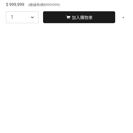
999,999
999,999
加入購物車
© BERNARD 2021
WEBDESIGN
聯絡我們
Facebook
yochen893
WhatsApp
15060750192
本站商品，皆是正品公司貨
本站保留接受訂單與否的
權利
本網站之商品可配送大陸地區，運費歡迎來電或來
信洽詢
店面不時有客戶光臨購買或詢問，若電話忙線或
無人回覆敬請見諒，請稍後再撥。