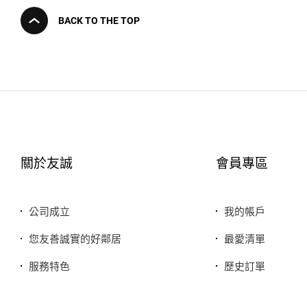
BACK TO THE TOP
關於友誠
會員專區
公司成立
我的帳戶
您友善誠實的好鄰居
最愛清單
服務特色
歷史訂單
銷售品牌或合作廠商
我的折價券