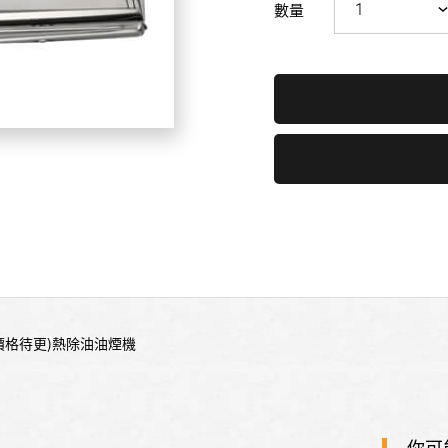
數量
-(價格待更)熱除油油煙機
你可