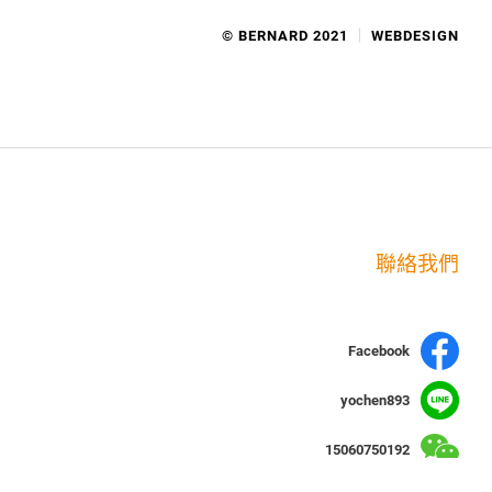
© BERNARD 2021
WEBDESIGN
聯絡我們
Facebook
yochen893
15060750192