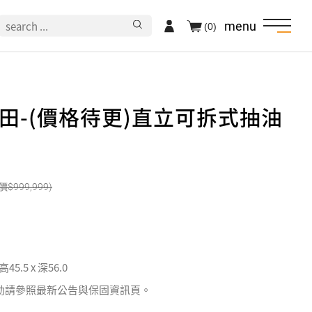
menu
(0)
N村田-(價格待更)直立可拆式抽油
999,999
 高45.5 x 深56.0
動請參照最新公告與保固資訊頁。