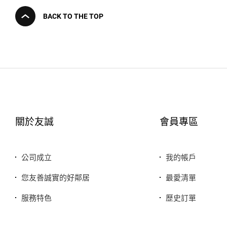
BACK TO THE TOP
關於友誠
會員專區
公司成立
我的帳戶
您友善誠實的好鄰居
最愛清單
服務特色
歷史訂單
銷售品牌或合作廠商
我的折價券