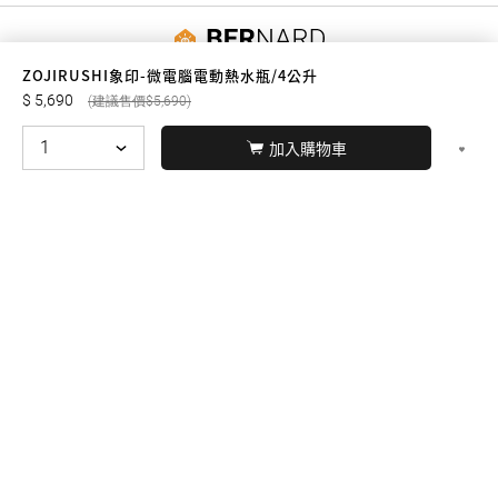
友誠購物
ZOJIRUSHI象印-微電腦電動熱水瓶/4公升
5,690
5,690
加入購物車
© BERNARD 2021
WEBDESIGN
聯絡我們
Facebook
yochen893
WhatsApp
15060750192
本站商品，皆是正品公司貨
本站保留接受訂單與否的
權利
本網站之商品可配送大陸地區，運費歡迎來電或來