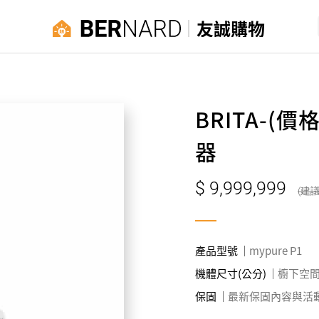
友誠購物
BRITA-(價
器
9,999,999
產品型號
mypure P1
機體尺寸(公分)
櫥下空間至少
保固
最新保固內容與活