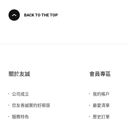
BACK TO THE TOP
關於友誠
會員專區
公司成立
我的帳戶
您友善誠實的好鄰居
最愛清單
服務特色
歷史訂單