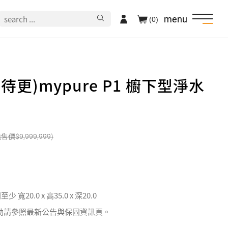
menu
(0)
格待更)mypure P1 櫥下型淨水
9,999,999
 寬20.0 x 高35.0 x 深20.0
動請參照最新公告與保固資訊頁。