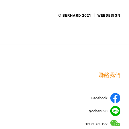
© BERNARD 2021
WEBDESIGN
聯絡我們
Facebook
yochen893
15060750192