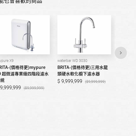
能也會喜歡的商品
pure X9
waterbar WD 3030
mypure P
RITA-(價格待更)mypure
BRITA-(價格待更)三用水龍
BRITA-
9 超微濾專業級四階段濾水
頭硬水軟化櫥下濾水器
P1 櫥
系統
9,999,999
9,999
9,999,999
9,999,999
9,999,999