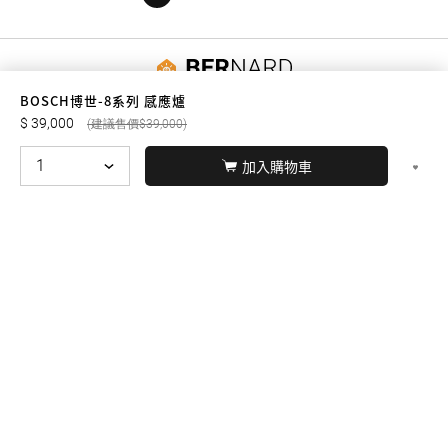
友誠購物
BOSCH博世-8系列 感應爐
39,000
39,000
加入購物車
© BERNARD 2021
WEBDESIGN
聯絡我們
Facebook
yochen893
WhatsApp
15060750192
本站商品，皆是正品公司貨
本站保留接受訂單與否的