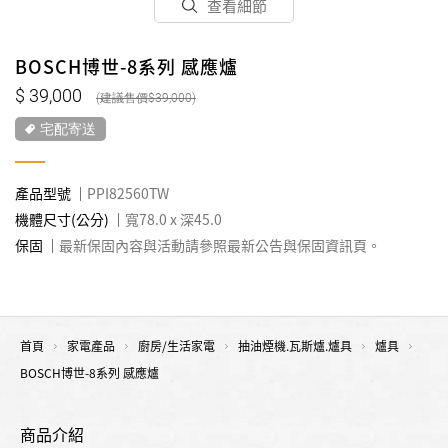
查看細節
BOSCH博世-8系列 感應爐
39,000
39,000
宅配寄送
產品型號
PPI82560TW
機體尺寸(公分)
寬78.0 x 深45.0
保固
最新保固內容與活動請參照最新公告與保固資訊頁。
首頁
家電產品
廚房/生活家電
抽油煙機.瓦斯爐.爐具
爐具
BOSCH博世-8系列 感應爐
商品介紹