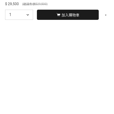
29,500
29,500
加入購物車
© BERNARD 2021
WEBDESIGN
聯絡我們
Facebook
yochen893
WhatsApp
15060750192
本站商品，皆是正品公司貨
本站保留接受訂單與否的
權利
本網站之商品可配送大陸地區，運費歡迎來電或來
信洽詢
店面不時有客戶光臨購買或詢問，若電話忙線或
無人回覆敬請見諒，請稍後再撥。