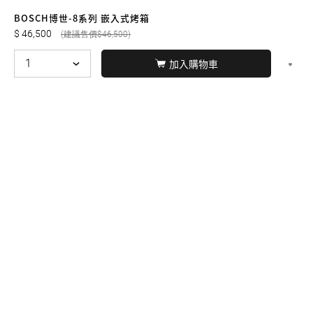
友誠購物
BOSCH博世-8系列 嵌入式烤箱
46,500
46,500
加入購物車
© BERNARD 2021
WEBDESIGN
聯絡我們
Facebook
yochen893
WhatsApp
15060750192
本站商品，皆是正品公司貨
本站保留接受訂單與否的
權利
本網站之商品可配送大陸地區，運費歡迎來電或來
信洽詢
店面不時有客戶光臨購買或詢問，若電話忙線或