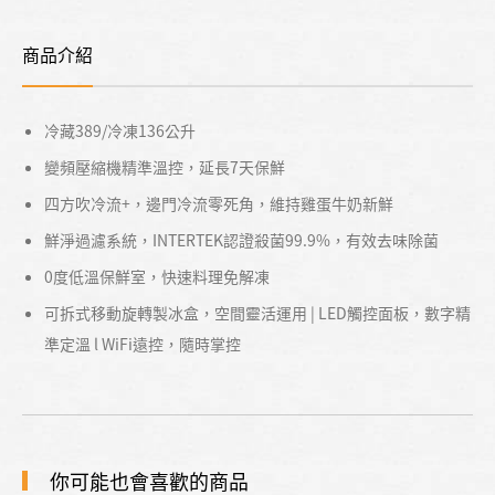
商品介紹
冷藏389/冷凍136公升
變頻壓縮機精準溫控，延長7天保鮮
四方吹冷流+，邊門冷流零死角，維持雞蛋牛奶新鮮
鮮淨過濾系統，INTERTEK認證殺菌99.9%，有效去味除菌
0度低溫保鮮室，快速料理免解凍
可拆式移動旋轉製冰盒，空間靈活運用 | LED觸控面板，數字精
準定溫 l WiFi遠控，隨時掌控
你可能也會喜歡的商品