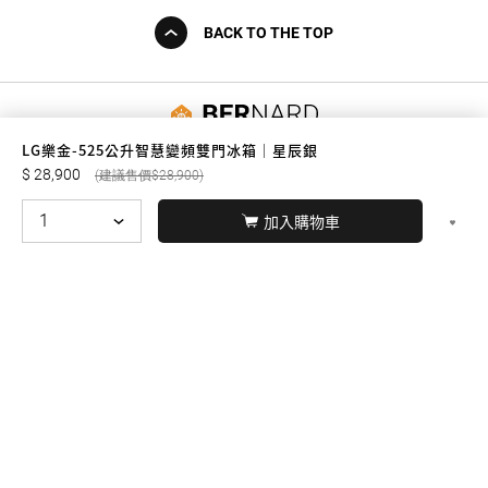
BACK TO THE TOP
友誠購物
LG樂金-525公升智慧變頻雙門冰箱｜星辰銀
28,900
28,900
加入購物車
© BERNARD 2021
WEBDESIGN
聯絡我們
Facebook
yochen893
WhatsApp
15060750192