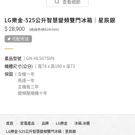
查看細節
LG樂金-525公升智慧變頻雙門冰箱｜星辰銀
28,900
28,900
宅配寄送
產品型號
GN-HL567SVN
機體尺寸(公分)
寬78 x 高180 x 深73
保固
全機一年
馬達一年
主機板三年
變頻壓縮機十年
首頁
家電產品
品牌
LG樂金
冰箱.冰櫃
LG樂金-525公升智慧變頻雙門冰箱｜星辰銀