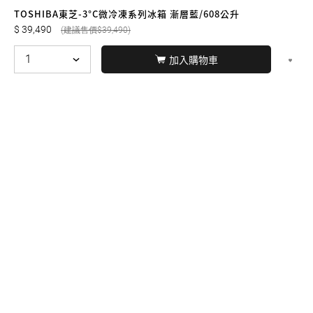
友誠購物
TOSHIBA東芝-3°C微冷凍系列冰箱 漸層藍/608公升
39,490
39,490
加入購物車
© BERNARD 2021
WEBDESIGN
聯絡我們
Facebook
yochen893
WhatsApp
15060750192
本站商品，皆是正品公司貨
本站保留接受訂單與否的
權利
本網站之商品可配送大陸地區，運費歡迎來電或來
信洽詢
店面不時有客戶光臨購買或詢問，若電話忙線或
無人回覆敬請見諒，請稍後再撥。