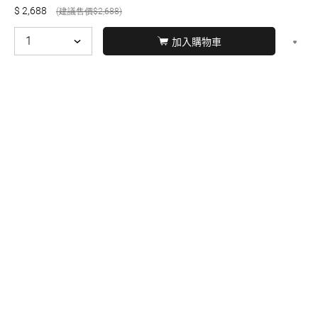
2,688
2,688
加入購物車
© BERNARD 2021
WEBDESIGN
聯絡我們
Facebook
yochen893
WhatsApp
15060750192
本站商品，皆是正品公司貨
本站保留接受訂單與否的
權利
本網站之商品可配送大陸地區，運費歡迎來電或來
信洽詢
店面不時有客戶光臨購買或詢問，若電話忙線或
無人回覆敬請見諒，請稍後再撥。