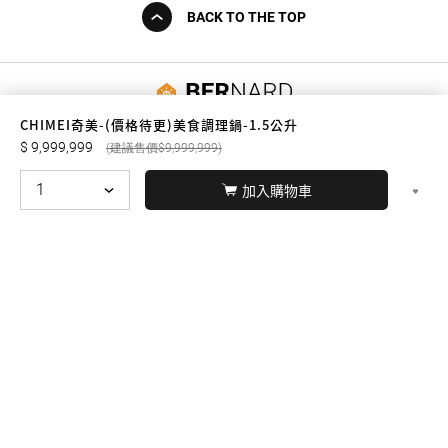
BACK TO THE TOP
友誠購物
CHIMEI奇美-(價格待更)美食調理鍋-1.5公升
9,999,999
9,999,999
加入購物車
© BERNARD 2021
WEBDESIGN
聯絡我們
Facebook
yochen893
WhatsApp
15060750192