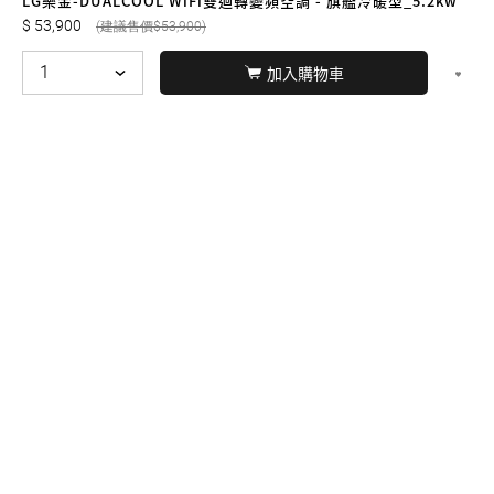
LG樂金-DUALCOOL WiFi雙迴轉變頻空調 - 旗艦冷暖型_5.2kw
53,900
53,900
加入購物車
© BERNARD 2021
WEBDESIGN
聯絡我們
Facebook
yochen893
WhatsApp
15060750192
本站商品，皆是正品公司貨
本站保留接受訂單與否的
權利
本網站之商品可配送大陸地區，運費歡迎來電或來
信洽詢
店面不時有客戶光臨購買或詢問，若電話忙線或
無人回覆敬請見諒，請稍後再撥。